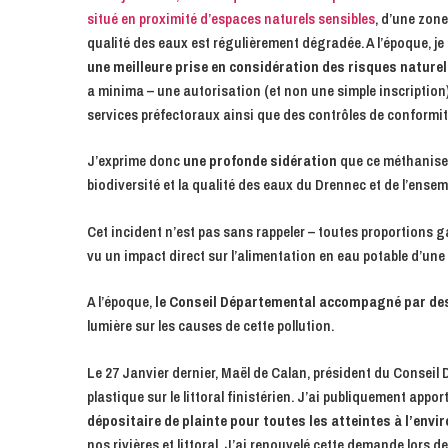
situé en proximité d’espaces naturels sensibles
, d’une zon
qualité des eaux est régulièrement dégradée. A l’époque, j
une meilleure prise en considération des risques naturel
a minima – une autorisation (et non une simple inscription)
services préfectoraux ainsi que des contrôles de conform
J’exprime donc
une profonde sidération
que ce méthaniseu
biodiversité et la qualité des eaux du Drennec et de l’ensem
Cet incident n’est pas sans rappeler – toutes proportions 
vu un impact direct sur l’alimentation en eau potable d’une
A l’époque,
le Conseil Départemental accompagné par des 
lumière sur les causes de cette pollution.
Le 27 Janvier dernier, Maël de Calan, président du Conseil D
plastique sur le littoral finistérien. J’ai publiquement ap
dépositaire de plainte pour toutes les atteintes à l’env
nos rivières et littoral. J’ai renouvelé cette demande lors d