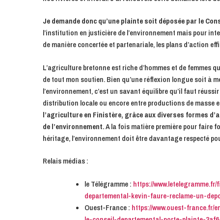
Je demande donc qu’une plainte soit déposée par le Conse
l’institution en justicière de l’environnement mais pour int
de manière concertée et partenariale, les plans d’action ef
L’agriculture bretonne est riche d’hommes et de femmes qu
de tout mon soutien. Bien qu’une réflexion longue soit à 
l’environnement, c’est un savant équilibre qu’il faut réuss
distribution locale ou encore entre productions de masse e
l’agriculture en Finistère, grâce aux diverses formes d
de l’environnement.
A la fois matière première pour faire 
héritage, l’environnement doit être davantage respecté pour
Relais médias :
le Télégramme :
https://www.letelegramme.fr
departemental-kevin-faure-reclame-un-depo
Ouest-France :
https://www.ouest-france.fr
le-conseil-departemental-porte-plainte-3a