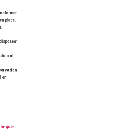
ansformer
en place,
s.
 disposent
ction et
servation
é en
ite-que-