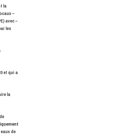
t la
locaux –
PE) avec –
ar les
a
0 et qui a
ire la
 de
tiquement
s eaux de