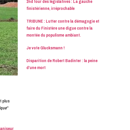
2nd tour des législatives : La gauche
finistérienne, irréprochable
TRIBUNE : Lutter contre la démagogie et
faire du Finistère une digue contre la
montée du populisme ambiant.
Je vote Glucksmann !
Disparition de Robert Badinter : la peine
d’une mort
t plus
ique
”
haniseur