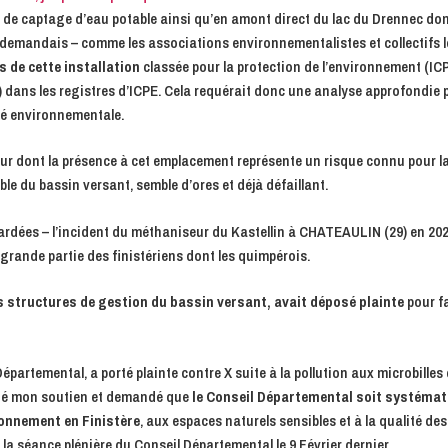
e de captage d’eau potable ainsi qu’en amont direct du lac du Drennec don
e demandais – comme les associations environnementalistes et collectifs 
s de cette installation
classée pour la protection de l’environnement (IC
 dans les registres d’ICPE. Cela requérait donc une analyse approfondie p
ité environnementale.
r dont la présence à cet emplacement représente un risque connu pour l
ble du bassin versant, semble d’ores et déjà défaillant.
gardées – l’incident du méthaniseur du Kastellin à CHATEAULIN (29) en 202
 grande partie des finistériens dont les quimpérois.
structures de gestion du bassin versant, avait déposé plainte
pour fa
épartemental, a porté plainte contre X suite à la pollution aux microbilles
porté mon soutien et demandé que
le Conseil Départemental soit systéma
ironnement en Finistère
, aux espaces naturels sensibles et à la qualité de
e la séance plénière du Conseil Départemental le 9 Février dernier.