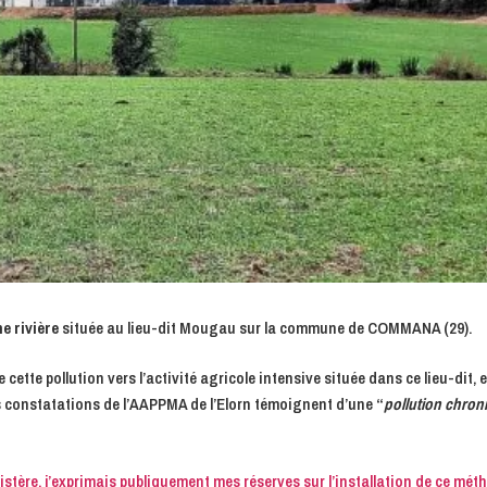
e rivière
située au lieu-dit Mougau sur la commune de COMMANA (29).
ette pollution vers l’activité agricole intensive située dans ce lieu-dit, e
es constatations de l’AAPPMA de l’Elorn témoignent d’une
“
pollution chron
istère, j’exprimais publiquement mes réserves sur l’installation de ce mét