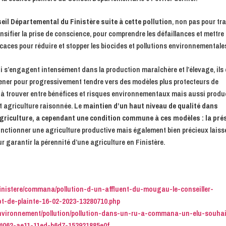
il Départemental du Finistère suite à cette pollution
, non pas pour tr
ensifier la prise de conscience, pour comprendre les défaillances et mettre 
ficaces pour réduire et stopper les biocides et pollutions environnementale
i s’engagent intensément dans la production maraîchère et l’élevage, ils
mener pour progressivement tendre vers des modèles plus protecteurs de
ir à trouver entre bénéfices et risques environnementaux mais aussi produ
t agriculture raisonnée. Le
maintien d’un haut niveau de qualité dans
’agriculture, a cependant une condition commune à ces modèles : la pré
fonctionner une agriculture productive mais également bien précieux laiss
 garantir la pérennité d’une agriculture en Finistère.
/finistere/commana/pollution-d-un-affluent-du-mougau-le-conseiller-
t-de-plainte-16-02-2023-13280710.php
/environnement/pollution/pollution-dans-un-ru-a-commana-un-elu-souha
f64062-ae11-11ed-b6d7-153921885e0f