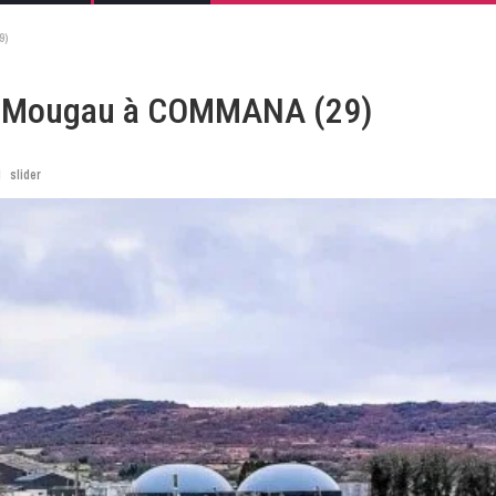
9)
u Mougau à COMMANA (29)
l
slider