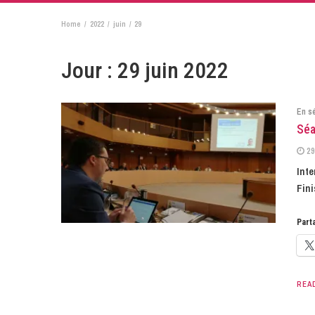
Home
2022
juin
29
Jour :
29 juin 2022
En s
Séa
29
Inte
Fini
Parta
REA