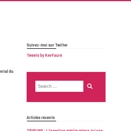
Suivez-moi sur Twitter
Tweets by KevFaure
ental du
Search
for:
Articles récents
TRIBUNE : L’insertion mérite mieux qu’une