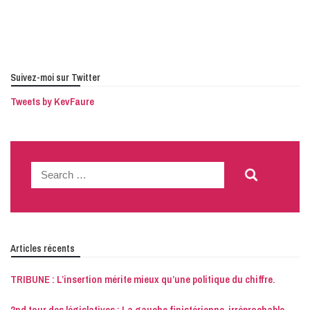
Suivez-moi sur Twitter
Tweets by KevFaure
Search
for:
Articles récents
TRIBUNE : L’insertion mérite mieux qu’une politique du chiffre.
2nd tour des législatives : La gauche finistérienne, irréprochable